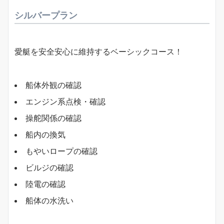
シルバープラン
愛艇を安全安心に維持するベーシックコース！
船体外観の確認
エンジン系点検・確認
操舵関係の確認
船内の換気
もやいロープの確認
ビルジの確認
陸電の確認
船体の水洗い