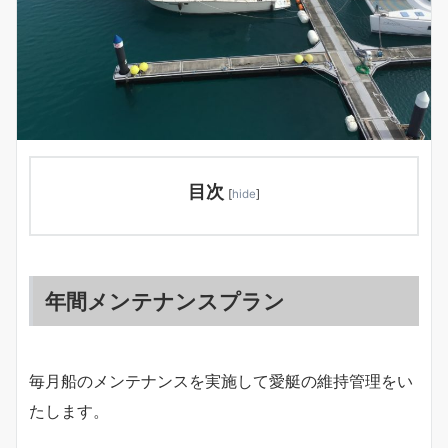
目次
[
hide
]
年間メンテナンスプラン
毎月船のメンテナンスを実施して愛艇の維持管理をい
たします。