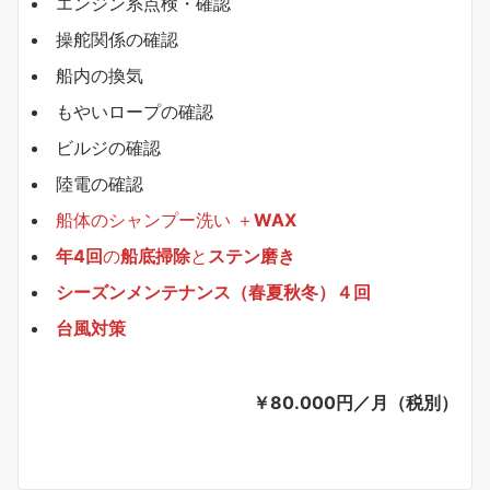
エンジン系点検・確認
操舵関係の確認
船内の換気
もやいロープの確認
ビルジの確認
陸電の確認
船体のシャンプー洗い ＋
WAX
年4回
の
船底掃除
と
ステン磨き
シーズンメンテナンス（春夏秋冬）４回
台風対策
￥80.000円／月（税別）