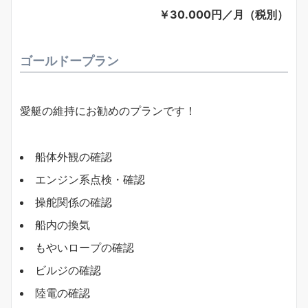
￥30.000円／月（税別）
ゴールドープラン
愛艇の維持にお勧めのプランです！
船体外観の確認
エンジン系点検・確認
操舵関係の確認
船内の換気
もやいロープの確認
ビルジの確認
陸電の確認